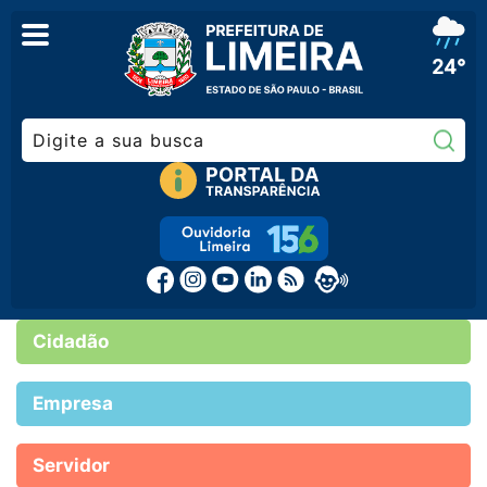
24°
Pe
Cidadão
Empresa
Servidor