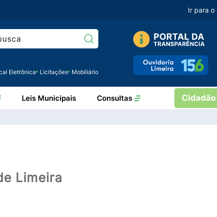
Ir para 
Pesquisar:
cal Eletrônica
Licitações
Mobiliário
Cidadão
Leis Municipais
Consultas
de Limeira