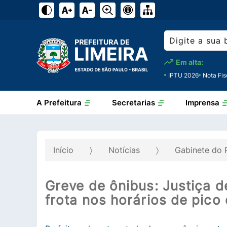
Em alta:
IPTU 2026
Nota Fis
A Prefeitura
Secretarias
Imprensa
Início
Notícias
Gabinete do 
Greve de ônibus: Justiça 
frota nos horários de pico