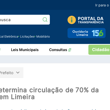
Ir para 
Pesquisar:
cal Eletrônica
Licitações
Mobiliário
Cidadão
Leis Municipais
Consultas
Prefeito
determina circulação de 70% da
 em Limeira