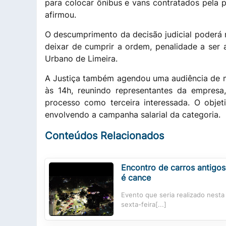
para colocar ônibus e vans contratados pela p
afirmou.
O descumprimento da decisão judicial poderá r
deixar de cumprir a ordem, penalidade a ser 
Urbano de Limeira.
A Justiça também agendou uma audiência de me
às 14h, reunindo representantes da empresa,
processo como terceira interessada. O obje
envolvendo a campanha salarial da categoria.
Conteúdos Relacionados
Encontro de carros antigos
é cance
Evento que seria realizado nesta
sexta-feira[...]