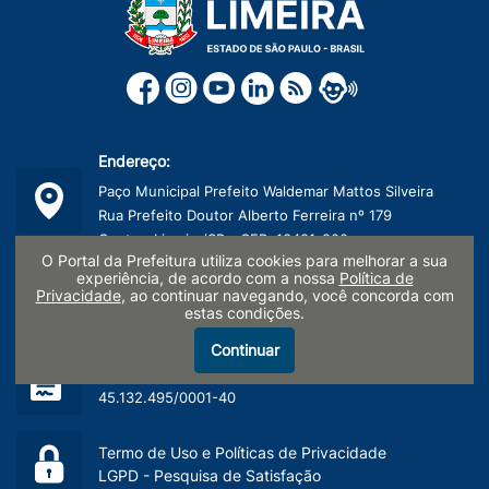
Endereço:
Paço Municipal Prefeito Waldemar Mattos Silveira
Rua Prefeito Doutor Alberto Ferreira nº 179
Centro, Limeira/SP - CEP: 13481-900
O Portal da Prefeitura utiliza cookies para melhorar a sua
experiência, de acordo com a nossa
Política de
Telefone:
Privacidade
, ao continuar navegando, você concorda com
estas condições.
(19) 3404-9600
Continuar
CNPJ:
45.132.495/0001-40
Termo de Uso e Políticas de Privacidade
LGPD - Pesquisa de Satisfação