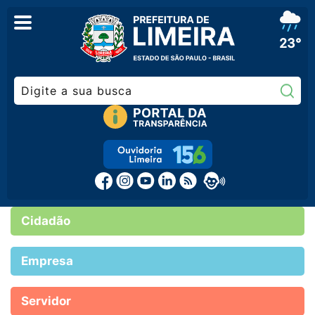
23°
Pe
Cidadão
Empresa
Servidor