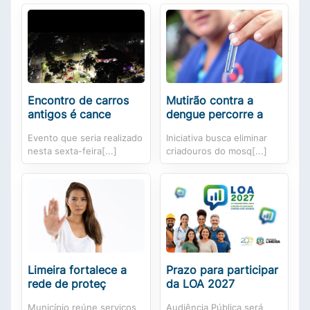
Encontro de carros
Mutirão contra a
antigos é cance
dengue percorre a
Evento que seria realizado
Iniciativa busca eliminar
nesta sexta-feira[...]
criadouros do mosq[...]
Limeira fortalece a
Prazo para participar
rede de proteç
da LOA 2027
Município reúne serviços
Audiência Pública será