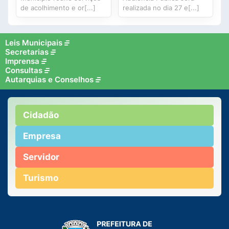
de acolhimento e or[...]
realizada no dia 27 e[...]
Leis Municipais
Secretarias
Imprensa
Consultas
Autarquias e Conselhos
Cidadão
Empresa
Servidor
Turismo