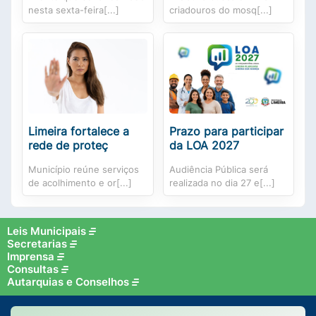
nesta sexta-feira[...]
criadouros do mosq[...]
Limeira fortalece a
Prazo para participar
rede de proteç
da LOA 2027
Município reúne serviços
Audiência Pública será
de acolhimento e or[...]
realizada no dia 27 e[...]
Leis Municipais
Secretarias
Imprensa
Consultas
Autarquias e Conselhos