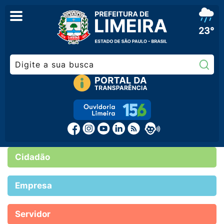
23°
Pe
Cidadão
Empresa
Servidor