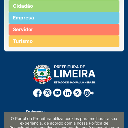
Cidadão
Empresa
Servidor
Turismo
Endereço:
O Portal da Prefeitura utiliza cookies para melhorar a sua
Paço Municipal Prefeito Waldemar Mattos Silveira
experiência, de acordo com a nossa
Política de
Rua Prefeito Doutor Alberto Ferreira nº 179
Privacidade
, ao continuar navegando, você concorda com