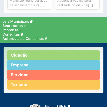
Município reúne serviços
Audiência Pública será
de acolhimento e or[...]
realizada no dia 27 e[...]
Leis Municipais
Secretarias
Imprensa
Consultas
Autarquias e Conselhos
Cidadão
Empresa
Servidor
Turismo