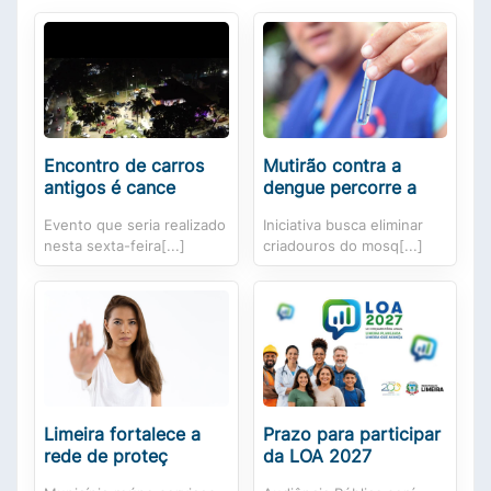
Encontro de carros
Mutirão contra a
antigos é cance
dengue percorre a
Evento que seria realizado
Iniciativa busca eliminar
nesta sexta-feira[...]
criadouros do mosq[...]
Limeira fortalece a
Prazo para participar
rede de proteç
da LOA 2027