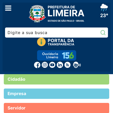
23°
Pe
Cidadão
Empresa
Servidor