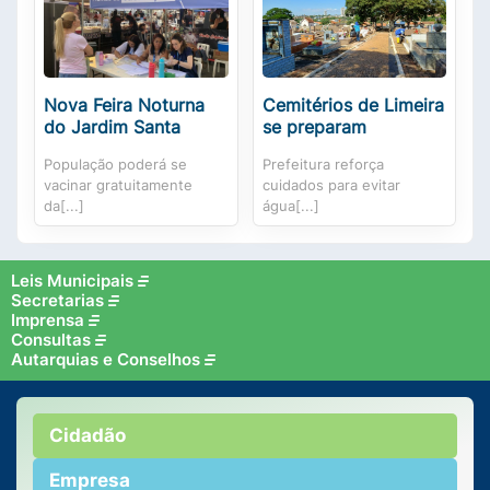
Nova Feira Noturna
Cemitérios de Limeira
do Jardim Santa
se preparam
População poderá se
Prefeitura reforça
vacinar gratuitamente
cuidados para evitar
da[...]
água[...]
Leis Municipais
Secretarias
Imprensa
Consultas
Autarquias e Conselhos
Cidadão
Empresa