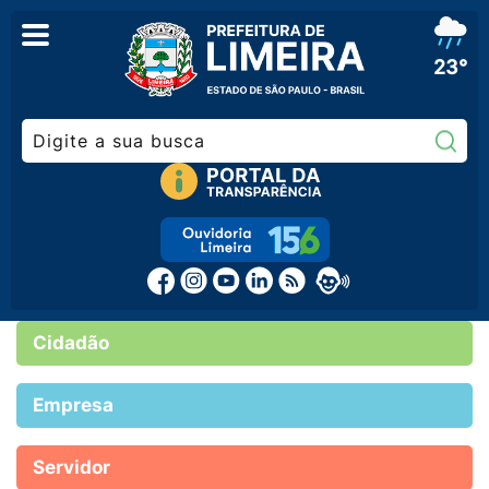
23°
Pe
Cidadão
Empresa
Servidor