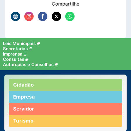
Compartilhe
Leis Municipais
Secretarias
Imprensa
Consultas
Autarquias e Conselhos
Cidadão
Empresa
Servidor
Turismo