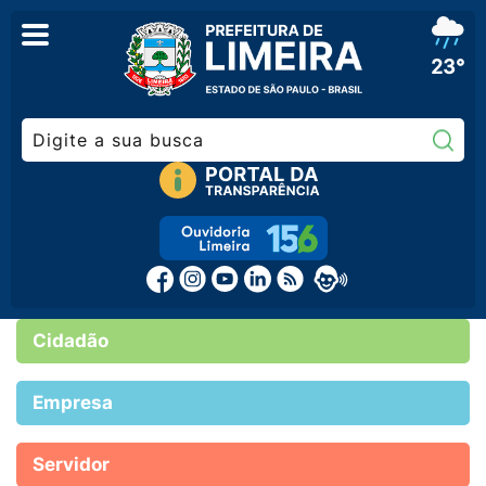
23°
Pe
Cidadão
Empresa
Servidor