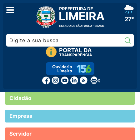
27°
Pe
Cidadão
Empresa
Servidor