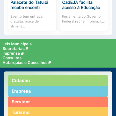
Palacete do Tatuibi
CadEJA facilita
recebe encontr
acesso à Educação
Evento tem entrada
Ferramenta do Governo
gratuita, praça de
Federal reúne informaç[...]
alimen[...]
Leis Municipais
Secretarias
Imprensa
Consultas
Autarquias e Conselhos
Cidadão
Empresa
Servidor
Turismo