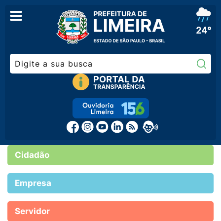
24°
Pe
Cidadão
Empresa
Servidor