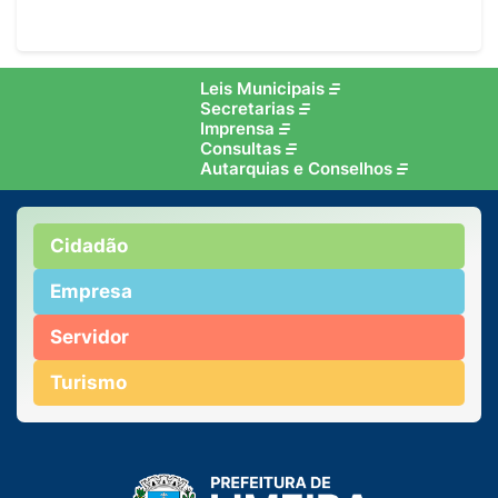
Leis Municipais
Secretarias
Imprensa
Consultas
Autarquias e Conselhos
Cidadão
Empresa
Servidor
Turismo