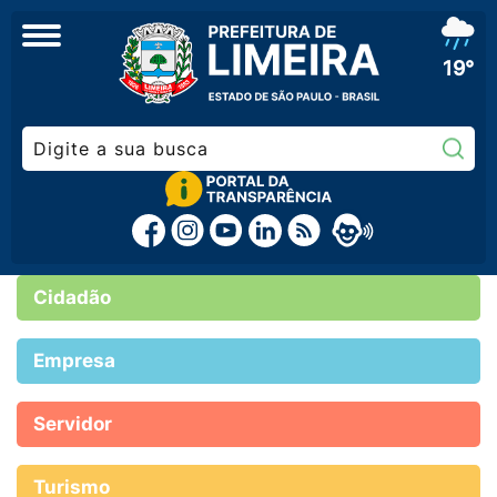
19°
Pe
Cidadão
Empresa
Servidor
Turismo