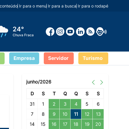
o conteúdo
Ir para o menu
Ir para a busca
Ir para o rodapé
24°
Chuva Fraca
Empresa
Servidor
Turismo
junho/2026
D
S
T
Q
Q
S
S
31
1
2
3
4
5
6
7
8
9
10
11
12
13
14
15
16
17
18
19
20