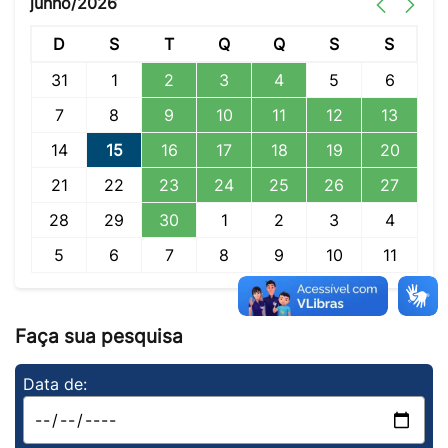
junho/2026
D
S
T
Q
Q
S
S
31
1
2
3
4
5
6
7
8
9
10
11
12
13
14
15
16
17
18
19
20
21
22
23
24
25
26
27
28
29
30
1
2
3
4
5
6
7
8
9
10
11
Faça sua pesquisa
Data de: