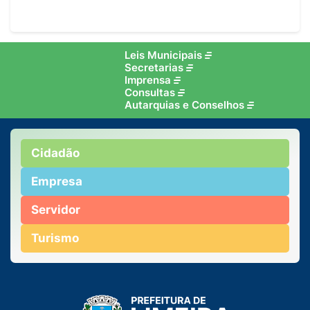
Leis Municipais
Secretarias
Imprensa
Consultas
Autarquias e Conselhos
Cidadão
Empresa
Servidor
Turismo