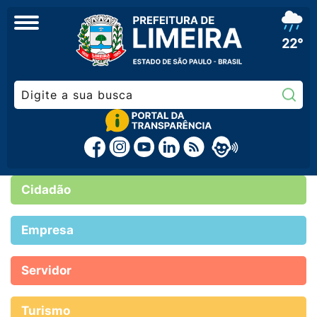
22°
Pe
Cidadão
Empresa
Servidor
Turismo