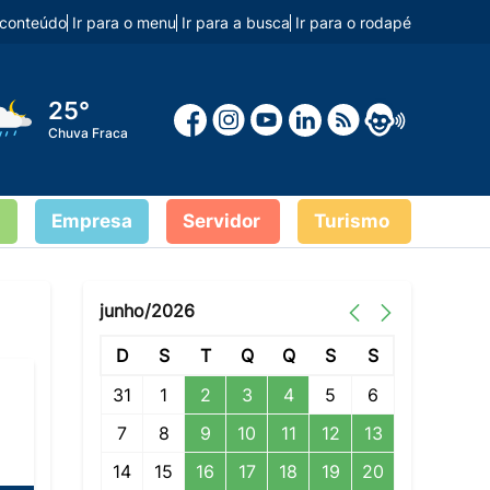
o conteúdo
Ir para o menu
Ir para a busca
Ir para o rodapé
25°
Chuva Fraca
Empresa
Servidor
Turismo
junho/2026
D
S
T
Q
Q
S
S
31
1
2
3
4
5
6
7
8
9
10
11
12
13
14
15
16
17
18
19
20