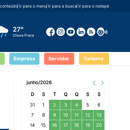
o conteúdo
Ir para o menu
Ir para a busca
Ir para o rodapé
27°
Chuva Fraca
Empresa
Servidor
Turismo
junho/2026
D
S
T
Q
Q
S
S
31
1
2
3
4
5
6
7
8
9
10
11
12
13
14
15
16
17
18
19
20