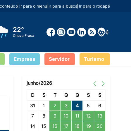
o conteúdo
Ir para o menu
Ir para a busca
Ir para o rodapé
22°
Chuva Fraca
Empresa
Servidor
Turismo
junho/2026
D
S
T
Q
Q
S
S
31
1
2
3
4
5
6
7
8
9
10
11
12
13
14
15
16
17
18
19
20