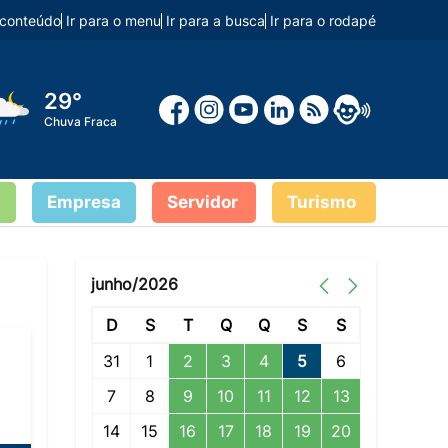
o conteúdo
Ir para o menu
Ir para a busca
Ir para o rodapé
29°
Chuva Fraca
Empresa
Servidor
Turismo
junho/2026
D
S
T
Q
Q
S
S
31
1
2
3
4
5
6
7
8
9
10
11
12
13
14
15
16
17
18
19
20