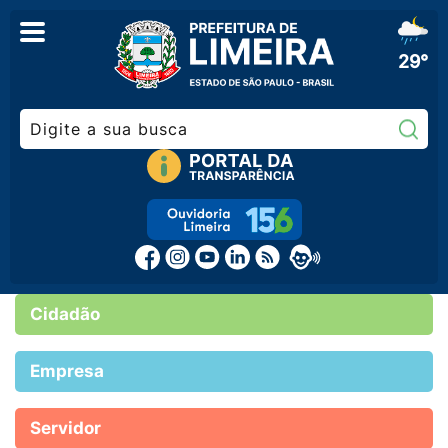
29°
Pe
Cidadão
Empresa
Servidor