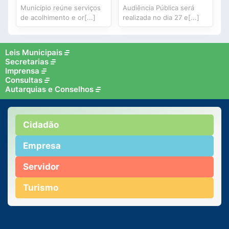
Município reúne serviços
Audiência Pública será
de acolhimento e or[...]
realizada no dia 27 e[...]
Leis Municipais
Secretarias
Imprensa
Consultas
Autarquias e Conselhos
Cidadão
Empresa
Servidor
Turismo