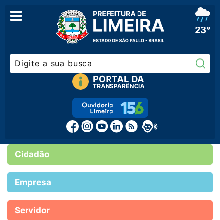
23°
Pe
Cidadão
Empresa
Servidor