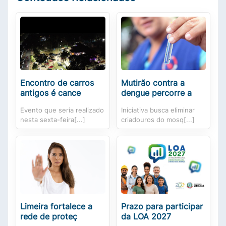
Encontro de carros
Mutirão contra a
antigos é cance
dengue percorre a
Evento que seria realizado
Iniciativa busca eliminar
nesta sexta-feira[...]
criadouros do mosq[...]
Limeira fortalece a
Prazo para participar
rede de proteç
da LOA 2027