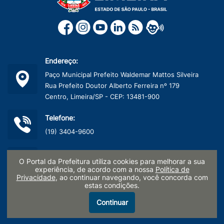
Endereço:
Paço Municipal Prefeito Waldemar Mattos Silveira
Rua Prefeito Doutor Alberto Ferreira nº 179
Centro, Limeira/SP - CEP: 13481-900
Telefone:
(19) 3404-9600
CNPJ:
O Portal da Prefeitura utiliza cookies para melhorar a sua
45.132.495/0001-40
experiência, de acordo com a nossa
Política de
Privacidade
, ao continuar navegando, você concorda com
estas condições.
Termo de Uso e Políticas de Privacidade
Continuar
LGPD - Pesquisa de Satisfação