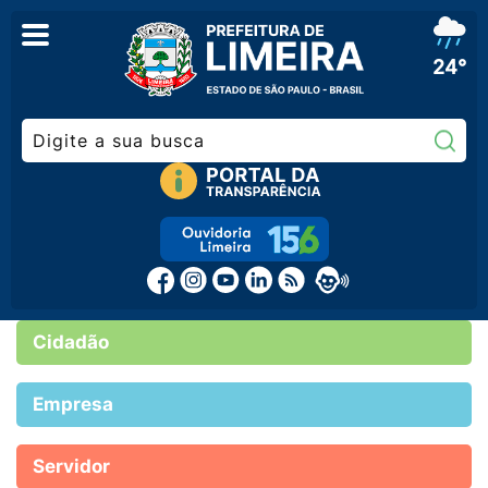
24°
Pe
Cidadão
Empresa
Servidor