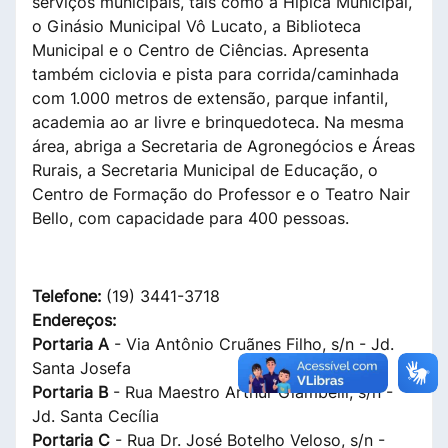
serviços municipais, tais como a Hípica Municipal,
o Ginásio Municipal Vô Lucato, a Biblioteca
Municipal e o Centro de Ciências. Apresenta
também ciclovia e pista para corrida/caminhada
com 1.000 metros de extensão, parque infantil,
academia ao ar livre e brinquedoteca. Na mesma
área, abriga a Secretaria de Agronegócios e Áreas
Rurais, a Secretaria Municipal de Educação, o
Centro de Formação do Professor e o Teatro Nair
Bello, com capacidade para 400 pessoas.
Telefone:
(19) 3441-3718
Endereços:
Portaria A
- Via Antônio Cruãnes Filho, s/n - Jd.
Santa Josefa
Portaria B
- Rua Maestro Arthur Giambelli, s/n -
Jd. Santa Cecília
Portaria C
- Rua Dr. José Botelho Veloso, s/n -