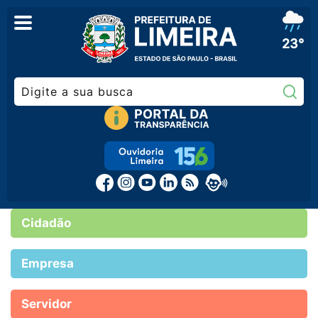
23°
Pe
Cidadão
Empresa
Servidor