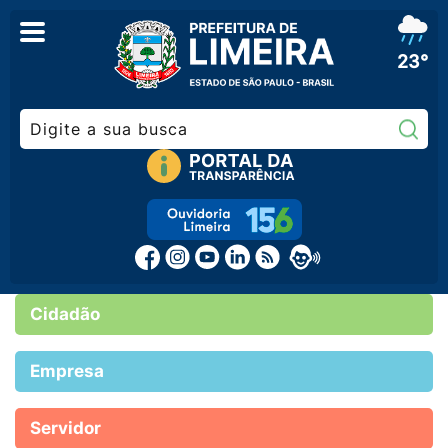
23°
Pe
Cidadão
Empresa
Servidor