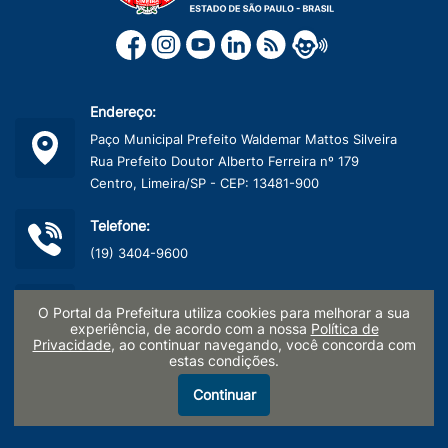
Endereço:
Paço Municipal Prefeito Waldemar Mattos Silveira
Rua Prefeito Doutor Alberto Ferreira nº 179
Centro, Limeira/SP - CEP: 13481-900
Telefone:
(19) 3404-9600
CNPJ:
O Portal da Prefeitura utiliza cookies para melhorar a sua
45.132.495/0001-40
experiência, de acordo com a nossa
Política de
Privacidade
, ao continuar navegando, você concorda com
estas condições.
Termo de Uso e Políticas de Privacidade
Continuar
LGPD - Pesquisa de Satisfação