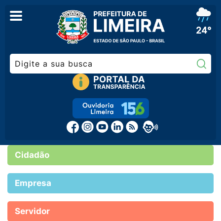
24°
Pe
Cidadão
Empresa
Servidor