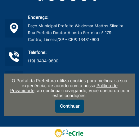
Endereço:
Paço Municipal Prefeito Waldemar Mattos Silveira
Rua Prefeito Doutor Alberto Ferreira nº 179
Centro, Limeira/SP - CEP: 13481-900
Telefone:
(19) 3404-9600
CNPJ:
O Portal da Prefeitura utiliza cookies para melhorar a sua
45.132.495/0001-40
experiência, de acordo com a nossa
Política de
Privacidade
, ao continuar navegando, você concorda com
estas condições.
Termo de Uso e Políticas de Privacidade
Continuar
LGPD - Pesquisa de Satisfação