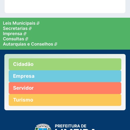
Leis Municipais
Secretarias
Imprensa
Consultas
Autarquias e Conselhos
Cidadão
Empresa
Servidor
Turismo