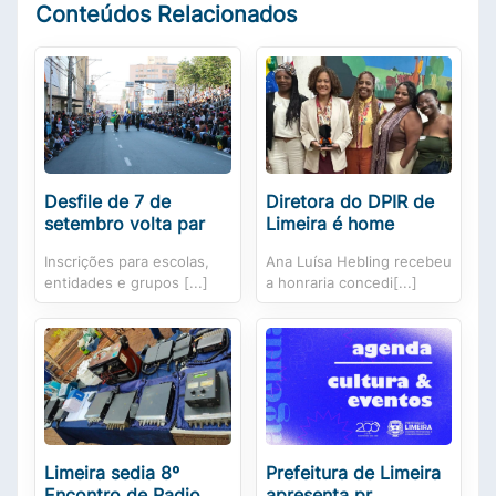
Conteúdos Relacionados
Desfile de 7 de
Diretora do DPIR de
setembro volta par
Limeira é home
Inscrições para escolas,
Ana Luísa Hebling recebeu
entidades e grupos [...]
a honraria concedi[...]
Limeira sedia 8º
Prefeitura de Limeira
Encontro de Radio
apresenta pr