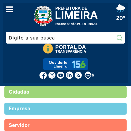
20°
Pe
Cidadão
Empresa
Servidor