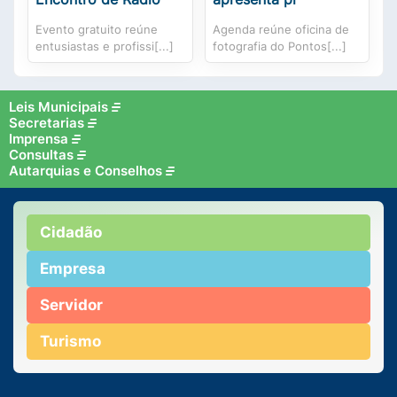
Evento gratuito reúne
Agenda reúne oficina de
entusiastas e profissi[...]
fotografia do Pontos[...]
Leis Municipais
Secretarias
Imprensa
Consultas
Autarquias e Conselhos
Cidadão
Empresa
Servidor
Turismo