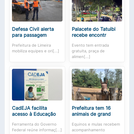
Defesa Civil alerta
Palacete do Tatuibi
para passagem
recebe encontr
Prefeitura de Limeira
Evento tem entrada
mobiliza equipes e ori[...]
gratuita, praça de
alimen[...]
CadEJA facilita
Prefeitura tem 16
acesso à Educação
animais de grand
Ferramenta do Governo
Equinos e mulas recebem
Federal reúne informaç[...]
acompanhamento