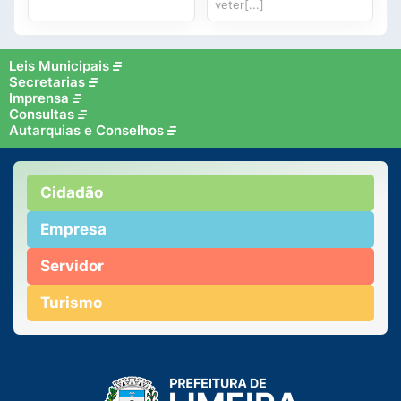
veter[...]
Leis Municipais
Secretarias
Imprensa
Consultas
Autarquias e Conselhos
Cidadão
Empresa
Servidor
Turismo