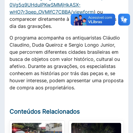
0Vg5q9UHdulPKwSMMjHkASX-
wHO7r3qep_OVMIfC7CBBA/viewform
) ou
comparecer diretamente à Praça Toledo Barros no
dia das gravações.
O programa acompanha os antiquaristas
Cláudio
Claudino
,
Duda Queiroz
e
Sergio Longo Junior
,
que percorrem diferentes cidades brasileiras em
busca de objetos com valor histórico, cultural ou
afetivo. Durante as gravações, os especialistas
conhecem as histórias por trás d
as peças e, se
houver interesse, podem apresentar uma proposta
de compra aos proprietários.
Conteúdos Relacionados