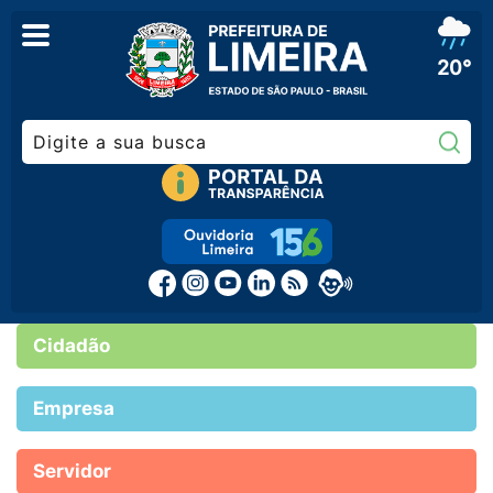
20°
Pe
Cidadão
Empresa
Servidor