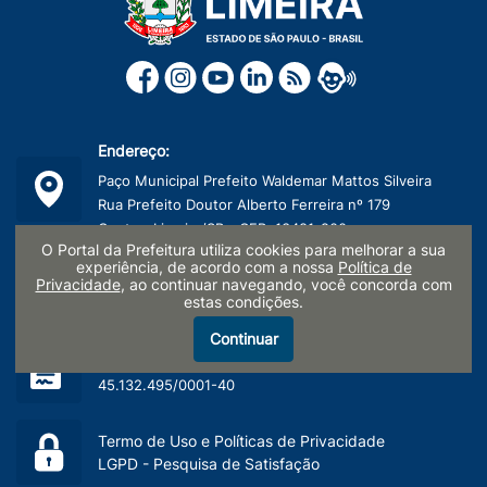
Endereço:
Paço Municipal Prefeito Waldemar Mattos Silveira
Rua Prefeito Doutor Alberto Ferreira nº 179
Centro, Limeira/SP - CEP: 13481-900
O Portal da Prefeitura utiliza cookies para melhorar a sua
experiência, de acordo com a nossa
Política de
Telefone:
Privacidade
, ao continuar navegando, você concorda com
estas condições.
(19) 3404-9600
Continuar
CNPJ:
45.132.495/0001-40
Termo de Uso e Políticas de Privacidade
LGPD - Pesquisa de Satisfação