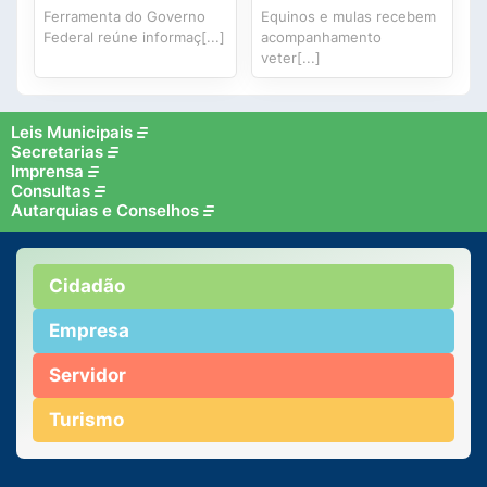
Ferramenta do Governo
Equinos e mulas recebem
Federal reúne informaç[...]
acompanhamento
veter[...]
Leis Municipais
Secretarias
Imprensa
Consultas
Autarquias e Conselhos
Cidadão
Empresa
Servidor
Turismo