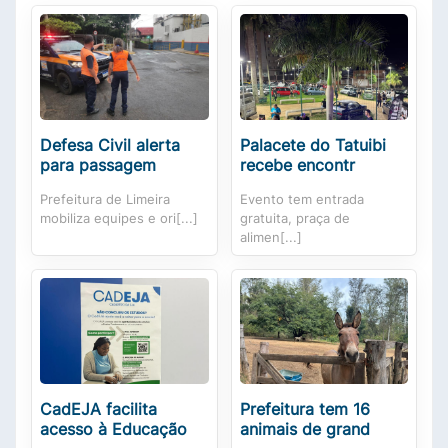
Defesa Civil alerta
Palacete do Tatuibi
para passagem
recebe encontr
Prefeitura de Limeira
Evento tem entrada
mobiliza equipes e ori[...]
gratuita, praça de
alimen[...]
CadEJA facilita
Prefeitura tem 16
acesso à Educação
animais de grand