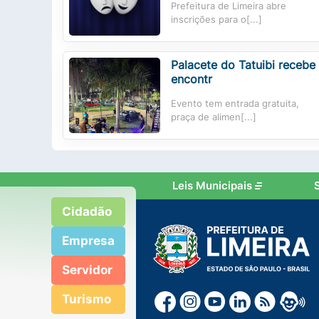
Prefeitura de Limeira abre
inscrições para o[...]
Palacete do Tatuibi recebe
encontr
Evento tem entrada gratuita,
praça de alimen[...]
Leis Municipais
Cidadão
Empresa
Servidor
Turismo