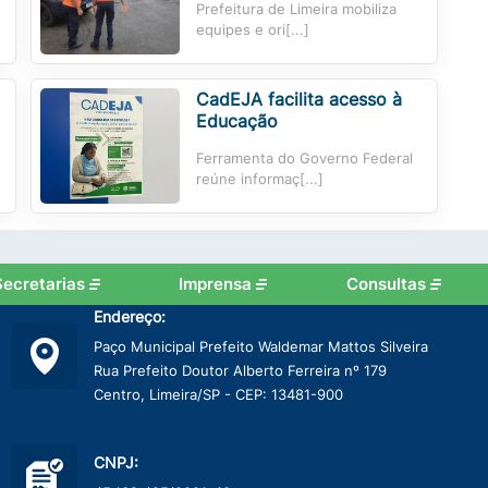
Prefeitura de Limeira mobiliza
equipes e ori[...]
CadEJA facilita acesso à
Educação
Ferramenta do Governo Federal
reúne informaç[...]
Secretarias
Imprensa
Consultas
Endereço:
Paço Municipal Prefeito Waldemar Mattos Silveira
Rua Prefeito Doutor Alberto Ferreira nº 179
Centro, Limeira/SP - CEP: 13481-900
CNPJ: