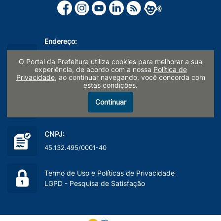
Endereço:
Paço Municipal Prefeito Waldemar Mattos Silveira
O Portal da Prefeitura utiliza cookies para melhorar a sua
Rua Prefeito Doutor Alberto Ferreira nº 179
experiência, de acordo com a nossa
Política de
Centro, Limeira/SP - CEP: 13481-900
Privacidade
, ao continuar navegando, você concorda com
estas condições.
Telefone:
Continuar
(19) 3404-9600
CNPJ:
45.132.495/0001-40
Termo de Uso e Políticas de Privacidade
LGPD - Pesquisa de Satisfação