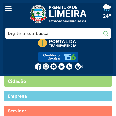
24°
Pe
Cidadão
Empresa
Servidor