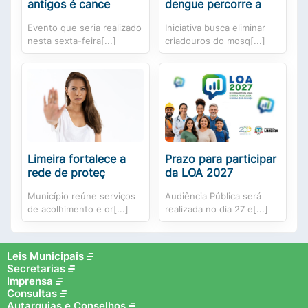
antigos é cance
dengue percorre a
Evento que seria realizado
Iniciativa busca eliminar
nesta sexta-feira[...]
criadouros do mosq[...]
Limeira fortalece a
Prazo para participar
rede de proteç
da LOA 2027
Município reúne serviços
Audiência Pública será
de acolhimento e or[...]
realizada no dia 27 e[...]
Leis Municipais
Secretarias
Imprensa
Consultas
Autarquias e Conselhos