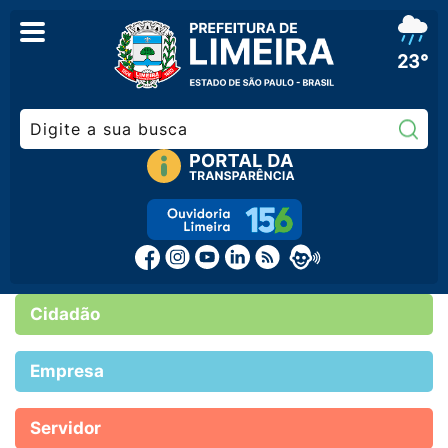
23°
Pe
Cidadão
Empresa
Servidor