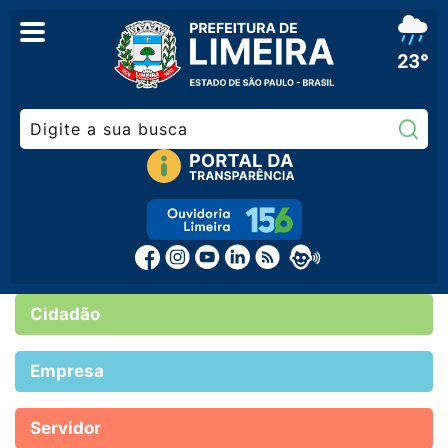
23°
Pe
Cidadão
Empresa
Servidor