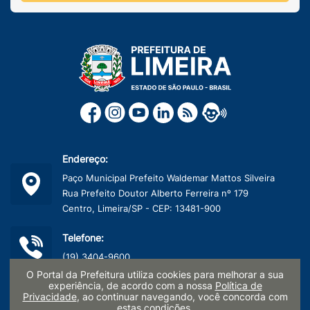
Endereço:
Paço Municipal Prefeito Waldemar Mattos Silveira
Rua Prefeito Doutor Alberto Ferreira nº 179
Centro, Limeira/SP - CEP: 13481-900
Telefone:
(19) 3404-9600
O Portal da Prefeitura utiliza cookies para melhorar a sua
experiência, de acordo com a nossa
Política de
CNPJ:
Privacidade
, ao continuar navegando, você concorda com
estas condições.
45.132.495/0001-40