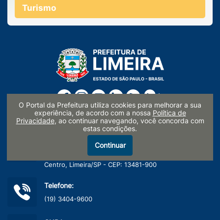
Turismo
O Portal da Prefeitura utiliza cookies para melhorar a sua
experiência, de acordo com a nossa
Política de
Privacidade
, ao continuar navegando, você concorda com
estas condições.
Endereço:
Paço Municipal Prefeito Waldemar Mattos Silveira
Continuar
Rua Prefeito Doutor Alberto Ferreira nº 179
Centro, Limeira/SP - CEP: 13481-900
Telefone:
(19) 3404-9600