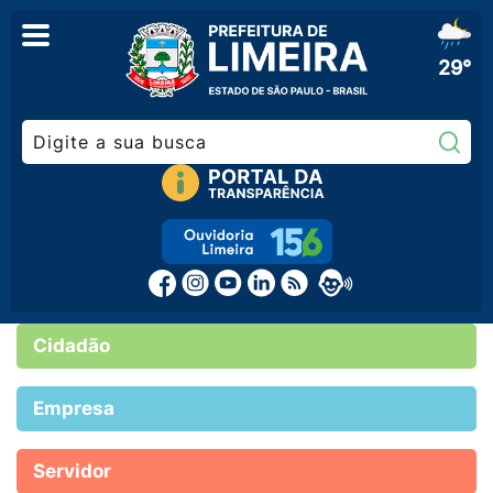
29°
Pe
Cidadão
Empresa
Servidor