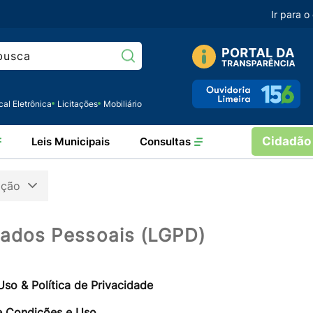
Ir para 
Pesquisar:
cal Eletrônica
Licitações
Mobiliário
Cidadão
Leis Municipais
Consultas
ação
Dados Pessoais (LGPD)
so & Política de Privacidade
 Condições e Uso