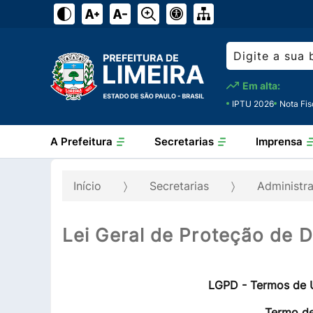
Em alta:
IPTU 2026
Nota Fis
A Prefeitura
Secretarias
Imprensa
Início
Secretarias
Administr
Lei Geral de Proteção de 
LGPD - Termos de U
Termo de