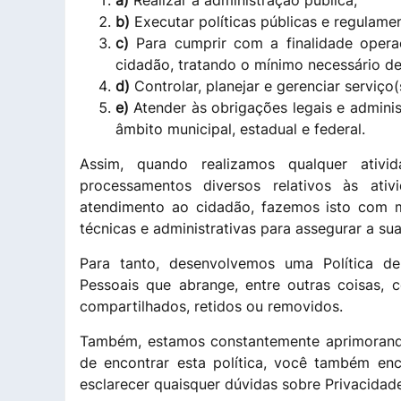
a)
Realizar a administração pública;
b)
Executar políticas públicas e regulame
c)
Para cumprir com a finalidade opera
cidadão, tratando o mínimo necessário d
d)
Controlar, planejar e gerenciar serviço(
e)
Atender às obrigações legais e administ
âmbito municipal, estadual e federal.
Assim, quando realizamos qualquer ativi
processamentos diversos relativos às ati
atendimento ao cidadão, fazemos isto com m
técnicas e administrativas para assegurar a sua
Para tanto, desenvolvemos uma Política de
Pessoais que abrange, entre outras coisas,
compartilhados, retidos ou removidos.
Também, estamos constantemente aprimorando 
de encontrar esta política, você também en
esclarecer quaisquer dúvidas sobre Privacidad