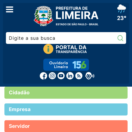
23°
Pe
Cidadão
Empresa
Servidor