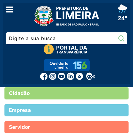
24°
Pe
Cidadão
Empresa
Servidor