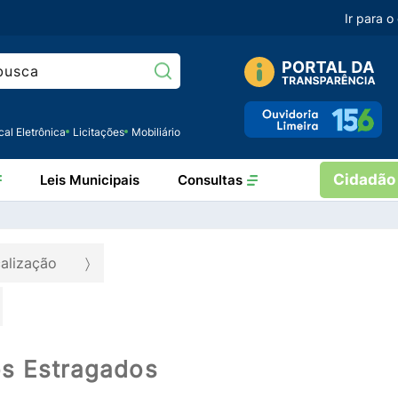
Ir para 
Pesquisar:
cal Eletrônica
Licitações
Mobiliário
Cidadão
Leis Municipais
Consultas
calização
s Estragados