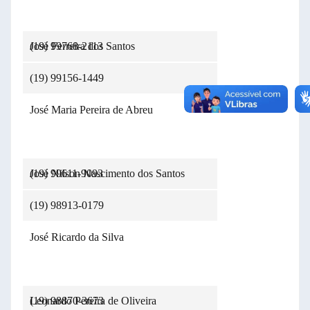
(19) 99768-2113
José Ferreira dos Santos
(19) 99156-1449
José Maria Pereira de Abreu
(19) 99611-9093
José Nilson Nascimento dos Santos
(19) 98913-0179
José Ricardo da Silva
(19) 98870-3673
Leonardo Pereira de Oliveira