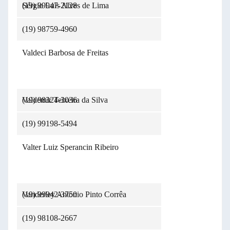
(19) 99947-2128
Sérgio Luis Alves de Lima
(19) 98759-4960
Valdeci Barbosa de Freitas
(19) 98324-3036
Valdemir Teixeira da Silva
(19) 99198-5494
Valter Luiz Sperancin Ribeiro
(19) 99942-3750
Vanderley Antonio Pinto Corrêa
(19) 98108-2667