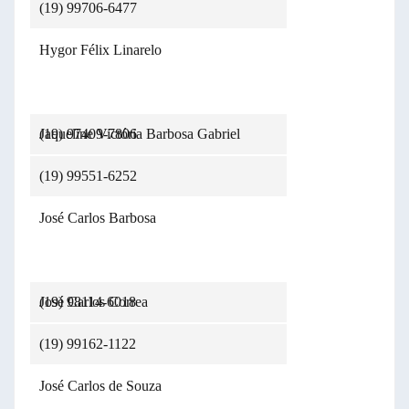
(19) 99706-6477
Hygor Félix Linarelo
(19) 97409-7806
Jaqueline Victória Barbosa Gabriel
(19) 99551-6252
José Carlos Barbosa
(19) 98114-6018
José Carlos Correa
(19) 99162-1122
José Carlos de Souza