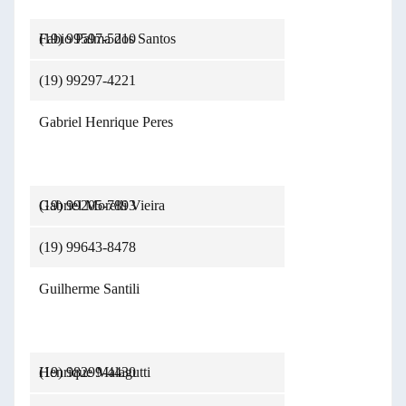
(19) 99597-5210
Fabio Palma dos Santos
(19) 99297-4221
Gabriel Henrique Peres
(19) 99205-7893
Gabriel Morelli Vieira
(19) 99643-8478
Guilherme Santili
(19) 98299-4430
Henrique Malagutti