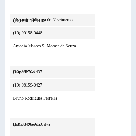
(19) 98844-3189
Alexandre Oliveira do Nascimento
(19) 99158-0448
Antonio Marcos S. Moraes de Souza
(19) 98276-1437
Breno Rúbio
(19) 98159-0427
Bruno Rodrigues Ferreira
(19) 99496-9110
Caetano José da Silva