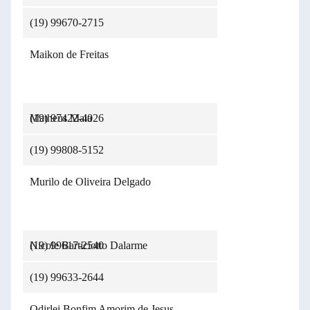
(19) 99670-2715
Maikon de Freitas
(19) 97422-4026
Matheus Maia
(19) 99808-5152
Murilo de Oliveira Delgado
(19) 99617-2540
Nicole Barticiotto Dalarme
(19) 99633-2644
Odirlei Bonfim Amorim de Jesus