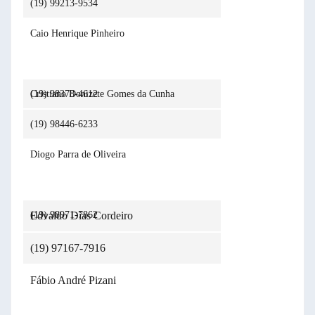
(19) 99213-9534
Caio Henrique Pinheiro
(19) 98378-4612
Cristiano Donizete Gomes da Cunha
(19) 98446-6233
Diogo Parra de Oliveira
(19) 98971-7862
Edvaldo Dias Cordeiro
(19) 97167-7916
Fábio André Pizani