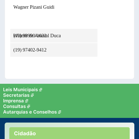
Wagner Pizani Guidi
(19) 98990-1032
Walmir de Amaral Duca
(19) 97402-9412
Leis Municipais
Secretarias
Imprensa
Consultas
Autarquias e Conselhos
Cidadão