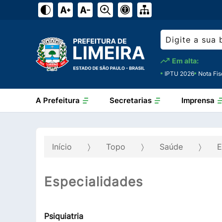
Em alta:
IPTU 2026
Nota Fis
A Prefeitura
Secretarias
Imprensa
Início
Topo
Saúde
E
Especialidades
Psiquiatria