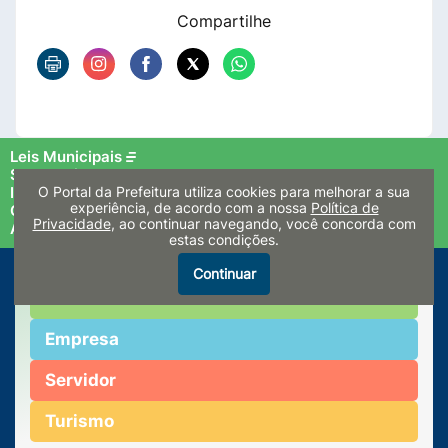
Compartilhe
Leis Municipais
Secretarias
Imprensa
O Portal da Prefeitura utiliza cookies para melhorar a sua
experiência, de acordo com a nossa
Política de
Consultas
Privacidade
, ao continuar navegando, você concorda com
Autarquias e Conselhos
estas condições.
Continuar
Cidadão
Empresa
Servidor
Turismo