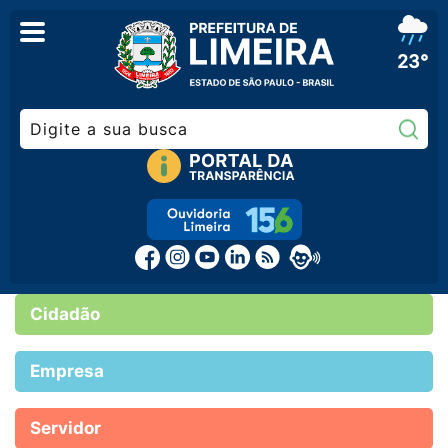
23°
Pe
Cidadão
Empresa
Servidor