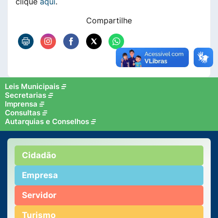
clique
aqui
.
Compartilhe
Leis Municipais
Secretarias
Imprensa
Consultas
Autarquias e Conselhos
Cidadão
Empresa
Servidor
Turismo