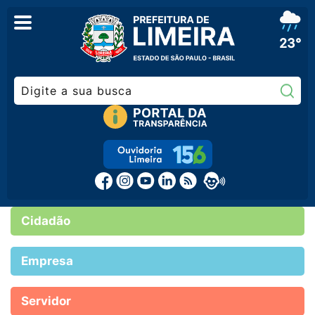
23°
Pe
Cidadão
Empresa
Servidor