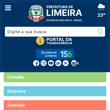
23°
Pe
Cidadão
Empresa
Servidor