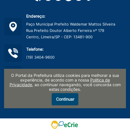
Endereço:
Paço Municipal Prefeito Waldemar Mattos Silveira
Rua Prefeito Doutor Alberto Ferreira nº 179
Centro, Limeira/SP - CEP: 13481-900
Telefone:
(19) 3404-9600
CNPJ:
O Portal da Prefeitura utiliza cookies para melhorar a sua
45.132.495/0001-40
experiência, de acordo com a nossa
Política de
Privacidade
, ao continuar navegando, você concorda com
estas condições.
Termo de Uso e Políticas de Privacidade
Continuar
LGPD - Pesquisa de Satisfação