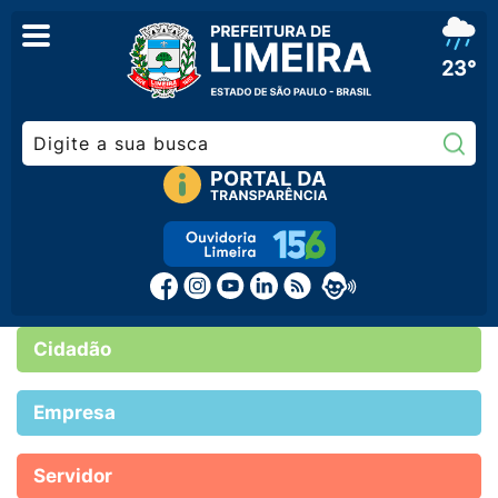
23°
Pe
Cidadão
Empresa
Servidor