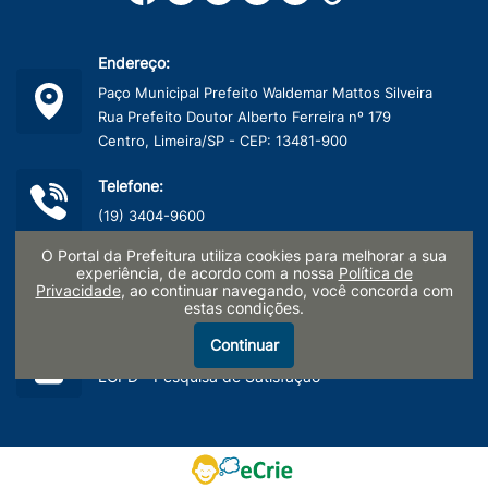
Endereço:
Paço Municipal Prefeito Waldemar Mattos Silveira
Rua Prefeito Doutor Alberto Ferreira nº 179
Centro, Limeira/SP - CEP: 13481-900
Telefone:
(19) 3404-9600
O Portal da Prefeitura utiliza cookies para melhorar a sua
CNPJ:
experiência, de acordo com a nossa
Política de
Privacidade
, ao continuar navegando, você concorda com
45.132.495/0001-40
estas condições.
Continuar
Termo de Uso e Políticas de Privacidade
LGPD - Pesquisa de Satisfação