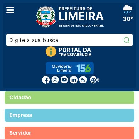
30°
Pe
Cidadão
Empresa
Servidor