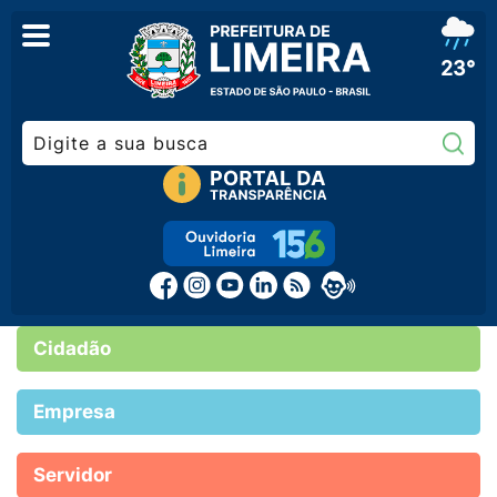
23°
Pe
Cidadão
Empresa
Servidor