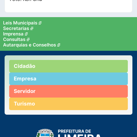
Leis Municipais
Secretarias
Imprensa
Consultas
Autarquias e Conselhos
Cidadão
Empresa
Servidor
Turismo