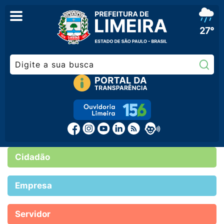
27°
Pe
Cidadão
Empresa
Servidor