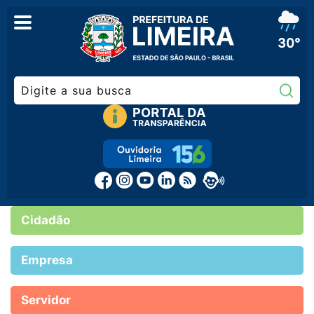
30°
Pe
Cidadão
Empresa
Servidor