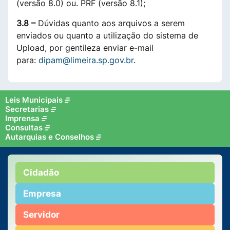
(versão 8.0) ou. PRF (versão 8.1);
3.8 –
Dúvidas quanto aos arquivos a serem
enviados ou quanto a utilização do sistema de
Upload, por gentileza enviar e-mail
para:
dipam@limeira.sp.gov.br
.
Leis Municipais
Secretarias
Imprensa
Consultas
Autarquias e Conselhos
Cidadão
Empresa
Servidor