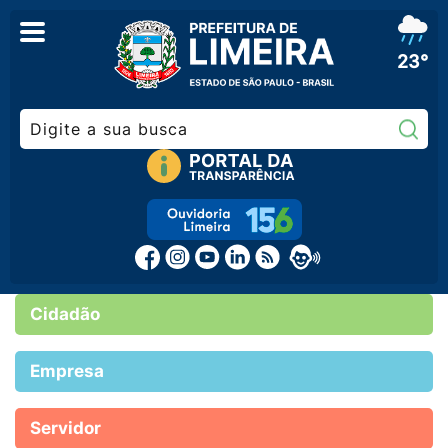
23°
Pe
Cidadão
Empresa
Servidor